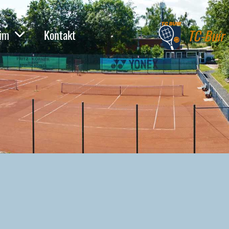
TC-Buir
eim
Kontakt